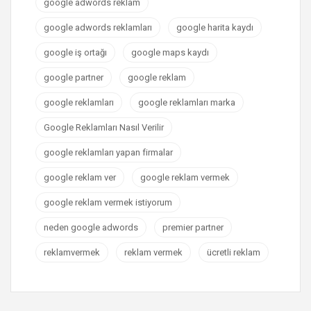
google adwords reklam
google adwords reklamları
google harita kaydı
google iş ortağı
google maps kaydı
google partner
google reklam
google reklamları
google reklamları marka
Google Reklamları Nasıl Verilir
google reklamları yapan firmalar
google reklam ver
google reklam vermek
google reklam vermek istiyorum
neden google adwords
premier partner
reklamvermek
reklam vermek
ücretli reklam